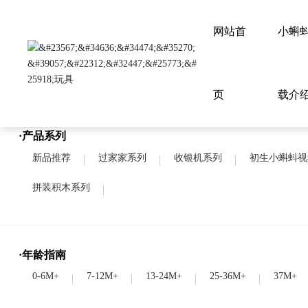
网站首
小蝌蚪
首页
页
载介
·产品系列
新品推荐
过家家系列
收银机系列
初生小蝌蚪视
拼装积木系列
·年龄指南
0-6M+
7-12M+
13-24M+
25-36M+
37M+