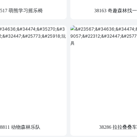
7517 萌熊学习摇乐椅
38163 奇趣森林找
38811 动物森林乐队
38286 拉拉叠叠车